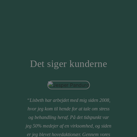
Det siger kunderne
“Lisbeth har arbejdet med mig siden 2008,
Jeg
hvor jeg kom til hende for at tale om stress
igenn
og behandling heraf. På det tidspunkt var
A/S.
jeg 50% medejer af en virksomhed, og siden
lede
er jeg blevet hovedaktionær. Gennem vores
Sene