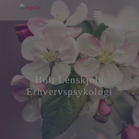
Holt Lenskjold
Erhvervspsykologi