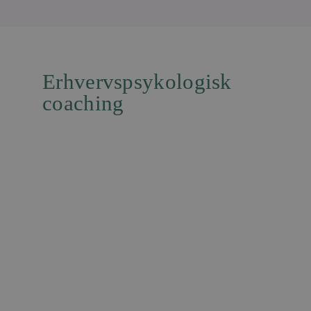
Erhvervspsykologisk
coaching
For dig, der gerne vil have nye perspektiver
på dig selv,
dit liv og din karriere