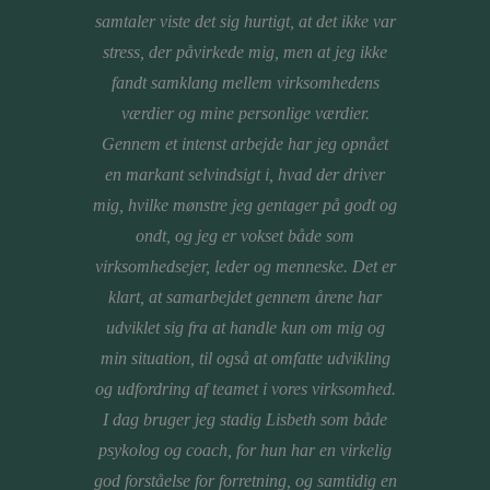
samtaler viste det sig hurtigt, at det ikke var
CEO
stress, der påvirkede mig, men at jeg ikke
Udbyt
fandt samklang mellem virksomhedens
jeg s
værdier og mine personlige værdier.
levere
Gennem et intenst arbejde har jeg opnået
på e
en markant selvindsigt i, hvad der driver
niveau
mig, hvilke mønstre jeg gentager på godt og
til m
ondt, og jeg er vokset både som
virksomhedsejer, leder og menneske. Det er
organ
klart, at samarbejdet gennem årene har
udviklet sig fra at handle kun om mig og
min situation, til også at omfatte udvikling
og udfordring af teamet i vores virksomhed.
I dag bruger jeg stadig Lisbeth som både
psykolog og coach, for hun har en virkelig
god forståelse for forretning, og samtidig en