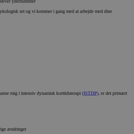
r kræver ydernummer
å psykologisk set og vi kommer i gang med at arbejde med dine
danne mig i intensiv dynamisk korttidsterapi
(ISTDP)
, er det primært
arige ændringer