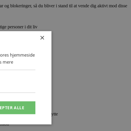
 og blokeringer, så du bliver i stand til at vende dig aktivt mod disse
ge personer i dit liv
×
 vores hjemmeside
s mere
ptomfrit
EPTER ALLE
teres for at optimere dit udbytte
ssion