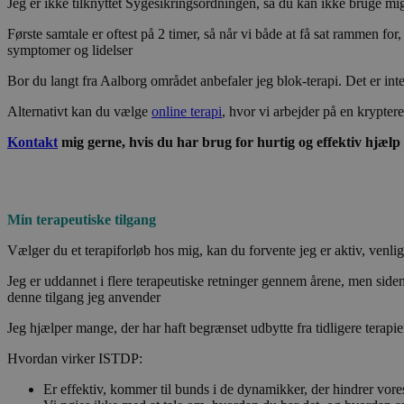
Jeg er ikke tilknyttet Sygesikringsordningen, så du kan ikke bruge m
Første samtale er oftest på 2 timer, så når vi både at få sat rammen fo
symptomer og lidelser
Bor du langt fra Aalborg området anbefaler jeg blok-terapi. Det er int
Alternativt kan du vælge
online terapi
, hvor vi arbejder på en krypter
Kontakt
mig gerne, hvis du har brug for hurtig og effektiv hjælp
Min terapeutiske tilgang
Vælger du et terapiforløb hos mig, kan du forvente jeg er aktiv, venli
Jeg er uddannet i flere terapeutiske retninger gennem årene, men siden
denne tilgang jeg anvender
Jeg hjælper mange, der har haft begrænset udbytte fra tidligere terap
Hvordan virker ISTDP:
Er effektiv, kommer til bunds i de dynamikker, der hindrer vores