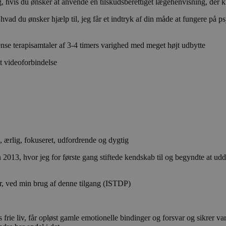
ig, hvis du ønsker at anvende en tilskudsberettiget lægehenvisning, de
r, hvad du ønsker hjælp til, jeg får et indtryk af din måde at fungere p
ense terapisamtaler af 3-4 timers varighed med meget højt udbytte
et videoforbindelse
g, ærlig, fokuseret, udfordrende og dygtig
 2013, hvor jeg for første gang stiftede kendskab til og begyndte at ud
ier, ved min brug af denne tilgang (ISTDP)
 frie liv, får opløst gamle emotionelle bindinger og forsvar og sikrer v