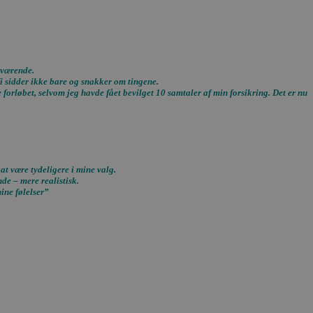
ontoadministration.
rværende.
Vi sidder ikke bare og snakker om tingene.
forløbet, selvom jeg havde fået bevilget 10 samtaler af min forsikring. Det er nu
ten til at huske
nødvendigt, at
t.
at være tydeligere i mine valg.
de – mere realistisk.
ine følelser”