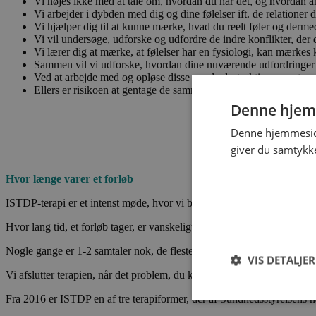
Vi nøjes ikke med at tale om, hvordan du har det, og hvordan an
Vi arbejder i dybden med dig og dine følelser ift. de relationer 
Vi hjælper dig til at kunne mærke, hvad du reelt føler og derme
Vi vil undersøge, udforske og udfordre de indre konflikter, de
Vi lærer dig at mærke, at følelser har en fysiologi, kan mærkes 
Sammen vil vi udforske, hvordan dine nuværende udfordringer i rel
Ved at arbejde med og opløse disse gamle destruktive mønstre, vil
Ellers er risikoen at gentage de samme negative mønstre igen 
Denne hjem
Denne hjemmeside
giver du samtykke
Hvor længe varer et forløb
ISTDP-terapi er et intenst møde, hvor vi begge arbejder fokuseret på, a
Hvor lang tid, et forløb tager, er vanskeligt at sige, og afhænger af 
Nogle gange er 1-2 samtaler nok, de fleste gange 8-10 og en gang ime
VIS DETALJER
Vi afslutter terapien, når det problem, du kom for at få hjælp til, er lø
Fra 2016 er ISTDP en af tre terapiformer, der af Sundhedsstyrelsens na