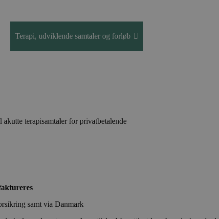
Terapi, udviklende samtaler og forløb
Om
Kontakt
l akutte terapisamtaler for privatbetalende
faktureres
forsikring samt via Danmark