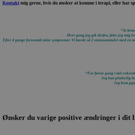
Kontakt
mig gerne, hvis du ønsker at komme i terapi, eller har sp
Absolut nødvendige 
Hjemmesiden kan ikk
“At komm
Navn
Hver gang jeg gik derfra, følte jeg mig l
Efter 4 gange forsvandt mine symptomer. Vi havde så 2 statussamtaler med en måne
CookieScriptConse
“For første gang i mit voksenl
Jeg kan pludselig hu
Jeg kom pga 
Ønsker du varige positive ændringer i dit l