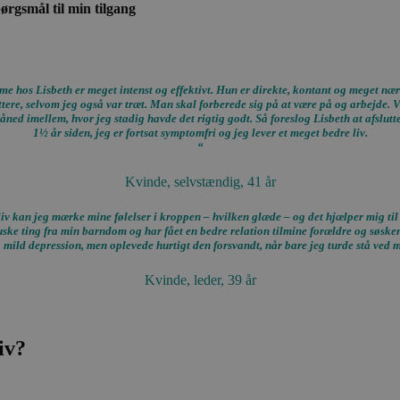
ørgsmål til min tilgang
Absolut nødvendige
cookies muliggør hjemmesidens grundlæggende funktionalitet såsom brugerlogin og k
e bruges korrekt uden de absolut nødvendige cookies.
e hos Lisbeth er meget intenst og effektivt. Hun er direkte, kontant og meget næ
Udbyder /
Udløbsdato
Beskrivelse
ettere, selvom jeg også var træt. Man skal forberede sig på at være på og arbejde. 
Domæne
d imellem, hvor jeg stadig havde det rigtig godt. Så foreslog Lisbeth at afslutte 
nt
4 uger 2
Denne cookie bruges af Cookie-Script.com-tjenes
CookieScript
1½ år siden, jeg er fortsat symptomfri og jeg lever et meget bedre liv.
dage
præferencer om samtykke til besøgende. Det er 
holtlenskjold.dk
“
Cookie-Script.com cookiebanner fungerer korrek
Kvinde, selvstændig, 41 år
iv kan jeg mærke mine følelser i kroppen – hvilken glæde – og det hjælper mig til 
ske ting fra min barndom og har fået en bedre relation tilmine forældre og søsken
mild depression, men oplevede hurtigt den forsvandt, når bare jeg turde stå ved m
Kvinde, leder, 39 år
iv?