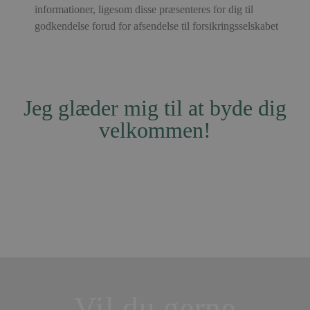
informationer, ligesom disse præsenteres for dig til
CookieScriptConsent
CookieScript
4 uger 2
Denne
godkendelse forud for afsendelse til forsikringsselskabet
holtlenskjold.dk
dage
cookie
bruges af
Cookie-
Script.com
tjenesten til
huske
præferenc
om samtyk
Jeg glæder mig til at byde dig
til
besøgende
velkommen!
Det er
nødvendigt
at Cookie-
Script.com
cookieban
fungerer
korrekt.
Vil du gerne