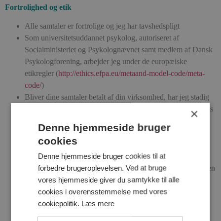
Fortrolighed og etik
Alle samtaler er fortrolige og jeg har tavshedspligt
Som universitetsuddannet psykolog, autoriseret af
Socialministeriet og Psykolognævnet samt medlem af Dansk
Psykologforening, arbejder jeg under de europæiske
etikregler (
http://ethics.efpa.eu/metaand-model-code/meta-
code/
)
Bliver dine samtaler betalt af din virksomhed, har jeg stadig
tavshedspligt, og vil kun dele ting med din organisation, hvis
×
vi på forhånd har aftalt det, og du skriftligt godkender, hvad
Denne hjemmeside bruger
der må deles
cookies
Hvis forløbet er aftalt med en organisation, melder jeg
Denne hjemmeside bruger cookies til at
tilbage, når forløbet er afsluttet
forbedre brugeroplevelsen. Ved at bruge
Der kan om ønsket aftales et møde med din leder for sammen
vores hjemmeside giver du samtykke til alle
at evaluere og lære af forløbet
cookies i overensstemmelse med vores
cookiepolitik.
Læs mere